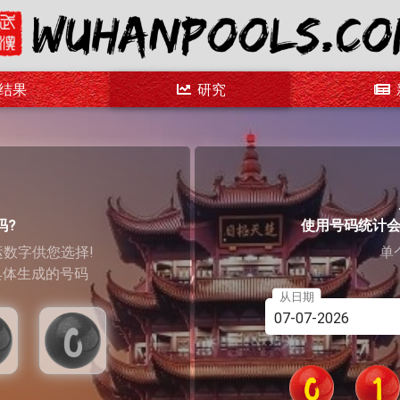
结果
研究
码?
使用号码统计
运数字供您选择!
单
具体生成的号码
从日期