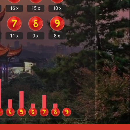
16 x
15 x
10 x
11 x
9 x
8 x