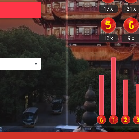
17 x
21 x
12 x
9 x
▼